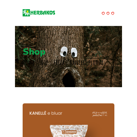
Shop
Home
/
Shop
/
Erëza
/
Kanellë pluhur