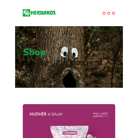
Shop
Home
/
Shop
/
Erëza
/
Hudhër e bluar