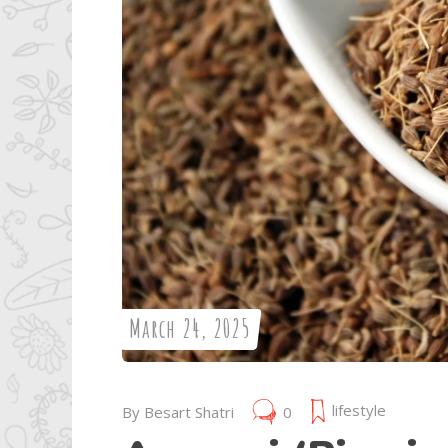
March 24, 2025
lifestyle
By
Besart Shatri
0