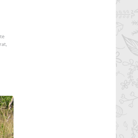
 të
rat,