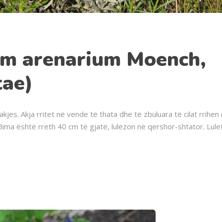
um arenarium Moench,
tae)
kjes. Akja rritet në vende të thata dhe të zbuluara të cilat rrihen
. Bima është rreth 40 cm të gjatë, lulëzon në qershor-shtator. Lule