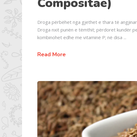
Compositae)
Droga përbëhet nga gjethet e thara të angjinare
Droga nxit punën e tëmthit; përdoret kundër pez
kombinohet edhe me vitaminë P; në disa
Read More