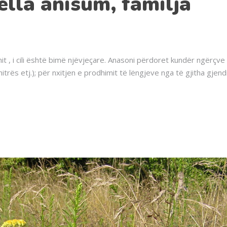
lla anisum, familja
t , i cili është bimë njëvjeçare. Anasoni përdoret kundër ngërçve
rës etj.); për nxitjen e prodhimit të lëngjeve nga të gjitha gjend