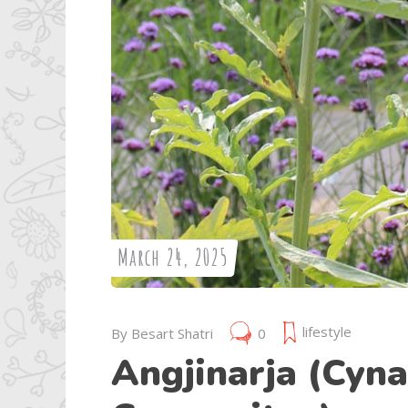
March 24, 2025
lifestyle
By
Besart Shatri
0
Angjinarja (Cyna