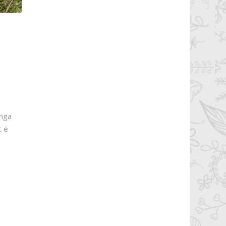
 nga
t e