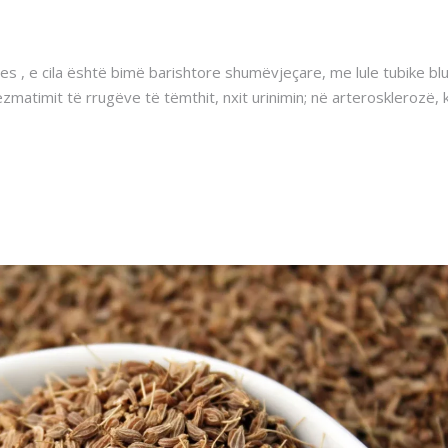
s , e cila është bimë barishtore shumëvjeçare, me lule tubike blu
matimit të rrugëve të tëmthit, nxit urinimin; në arterosklerozë, 