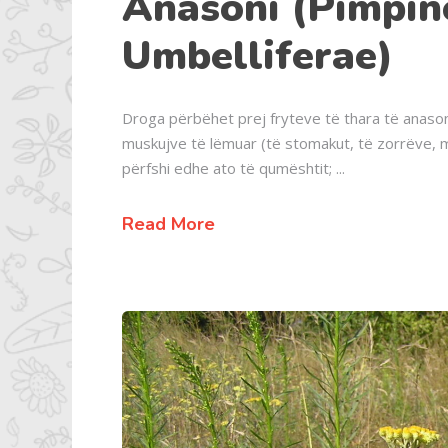
Anasoni (Pimpine
Umbelliferae)
Droga përbëhet prej fryteve të thara të anasoni
muskujve të lëmuar (të stomakut, të zorrëve, mit
përfshi edhe ato të qumështit;
Read More