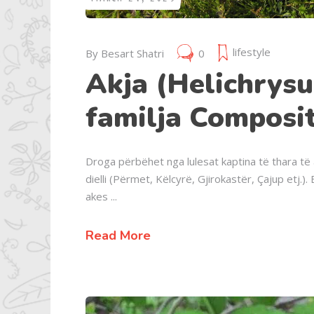
lifestyle
By
Besart Shatri
0
Akja (Helichrys
familja Composi
Droga përbëhet nga lulesat kaptina të thara të a
dielli (Përmet, Këlcyrë, Gjirokastër, Çajup etj.)
akes
Read More