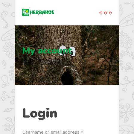
My account
Home
/
My account
Login
Required
Username or email address
*